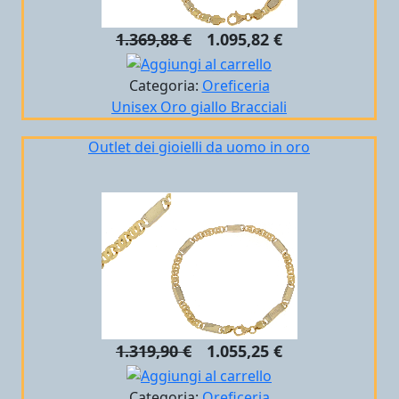
1.369,88 €
1.095,82 €
Categoria:
Oreficeria
Unisex
Oro giallo
Bracciali
Outlet dei gioielli da uomo in oro
1.319,90 €
1.055,25 €
Categoria:
Oreficeria