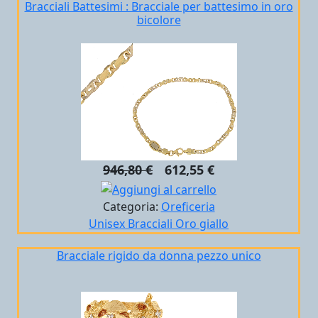
Bracciali Battesimi : Bracciale per battesimo in oro
bicolore
946,80 €
612,55 €
Categoria:
Oreficeria
Unisex
Bracciali
Oro giallo
Bracciale rigido da donna pezzo unico