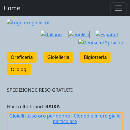
Home
Oreficeria
Gioielleria
Bigiotteria
Orologi
SPEDIZIONE E RESO GRATUITI
Hai scelto
brand:
RAIKA
Gioielli lusso oro per donne - Ciondolo in oro giallo
particolare