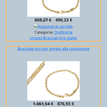
659,27 €
490,23 €
Categoria:
Oreficeria
Unisex
Bracciali
Oro giallo
Bracciale oro per bimbo alla comunione
1.061,54 €
876,93 €