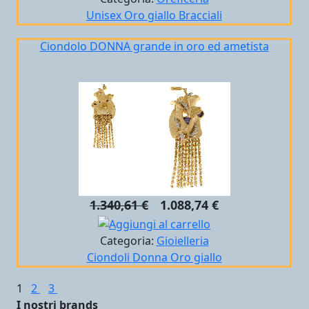
Unisex
Oro giallo
Bracciali
Ciondolo DONNA grande in oro ed ametista
1.340,61 €
1.088,74 €
Categoria:
Gioielleria
Ciondoli
Donna
Oro giallo
1
2
3
I nostri brands