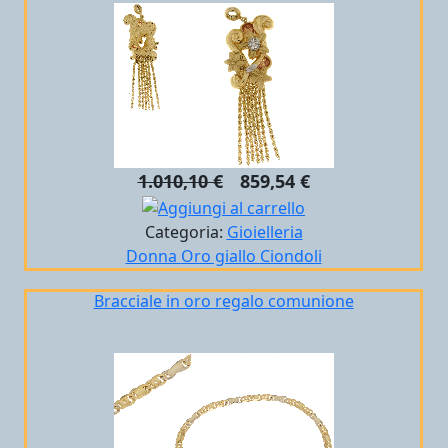
1.010,10 €
859,54 €
Categoria:
Gioielleria
Donna
Oro giallo
Ciondoli
Bracciale in oro regalo comunione