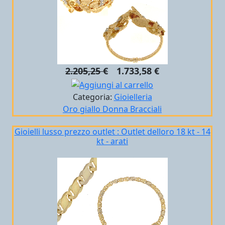
2.205,25 €
1.733,58 €
Categoria:
Gioielleria
Oro giallo
Donna
Bracciali
Gioielli lusso prezzo outlet : Outlet delloro 18 kt - 14
kt - arati