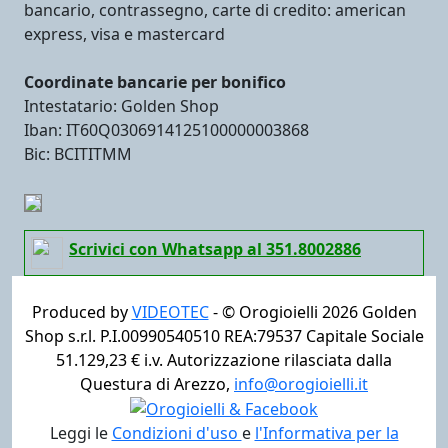
bancario, contrassegno, carte di credito: american
express, visa e mastercard
Coordinate bancarie per bonifico
Intestatario: Golden Shop
Iban: IT60Q0306914125100000003868
Bic: BCITITMM
Scrivici con Whatsapp al 351.8002886
Produced by
VIDEOTEC
- ©
Orogioielli 2026
Golden
Shop s.r.l. P.I.00990540510 REA:79537 Capitale Sociale
51.129,23 € i.v. Autorizzazione rilasciata dalla
Questura di Arezzo,
info@orogioielli.it
Leggi le
Condizioni d'uso
e
l'Informativa per la