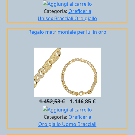
Categoria:
Oreficeria
Unisex
Bracciali
Oro giallo
Regalo matrimoniale per lui in oro
1.452,53 €
1.146,85 €
Categoria:
Oreficeria
Oro giallo
Uomo
Bracciali